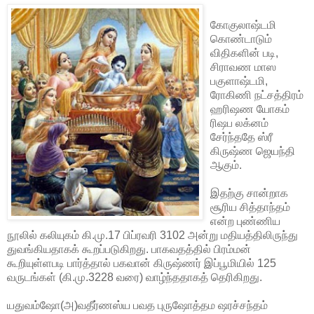
கோகுலாஷ்டமி
கொண்டாடும்
விதிகளின் படி,
சிராவண மாஸ
பகுளாஷ்டமி,
ரோகிணி நட்சத்திரம்
ஹரிஷண யோகம்
ரிஷப லக்னம்
சேர்ந்ததே ஸ்ரீ
கிருஷ்ண ஜெயந்தி
ஆகும்.
இதற்கு சான்றாக
சூரிய சித்தாந்தம்
என்ற புண்ணிய
நூலில் கலியுகம் கி.மு.17 பிப்ரவரி 3102 அன்று மதியத்திலிருந்து
துவங்கியதாகக் கூறப்படுகிறது. பாகவதத்தில் பிரம்மன்
கூறியுள்ளபடி பார்த்தால் பகவான் கிருஷ்ணர் இப்பூமியில் 125
வருடங்கள் (கி.மு.3228 வரை) வாழ்ந்ததாகத் தெரிகிறது.
யதுவம்ஷோ(அ)வதீர்ணஸ்ய பவத புருஷோத்தம ஷரச்சந்தம்