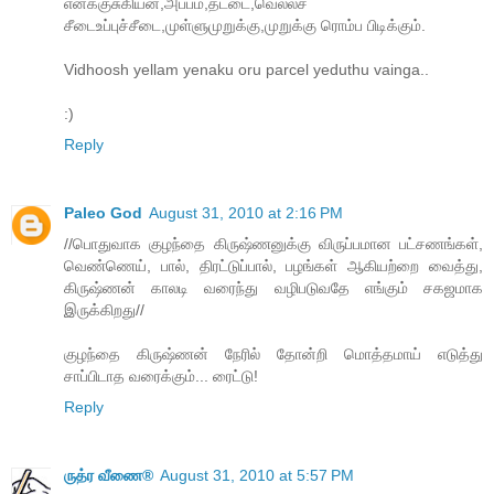
எனக்குசுகியன்,அப்பம்,தட்டை,வெல்லச்
சீடைஉப்புச்சீடை,முள்ளுமுறுக்கு,முறுக்கு ரொம்ப பிடிக்கும்.
Vidhoosh yellam yenaku oru parcel yeduthu vainga..
:)
Reply
Paleo God
August 31, 2010 at 2:16 PM
//பொதுவாக குழந்தை கிருஷ்ணனுக்கு விருப்பமான பட்சணங்கள்,
வெண்ணெய், பால், திரட்டுப்பால், பழங்கள் ஆகியற்றை வைத்து,
கிருஷ்ணன் காலடி வரைந்து வழிபடுவதே எங்கும் சகஜமாக
இருக்கிறது//
குழந்தை கிருஷ்ணன் நேரில் தோன்றி மொத்தமாய் எடுத்து
சாப்பிடாத வரைக்கும்... ரைட்டு!
Reply
ருத்ர வீணை®
August 31, 2010 at 5:57 PM