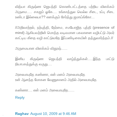
வித்யா கிருஷ்ண‌ ஜெய‌ந்தி கொண்டாட்ட‌த்தை ப‌ற்றிய‌ விள‌க்க‌ம்
அருமை..... ச‌க‌ஜ‌ம் ஓகே.... உங்காத்துல வெல்ல சீடை, உப்பு சீடை
உண்டா இல்லையா?? எனக்கும் சேர்த்து ஜமாய்ங்கோ...
//அறிவாற்றல், நற்புத்தி, நேர்மை, சமயோஜித புத்தி (presence of
mind) ஆகியவற்றின் மொத்த வடிவமான பகவானை வழிபட்டு அவர்
காட்டிய கீதை வழி காட்டுவதே இப்பண்டிகையின் தத்துவார்த்தம்.//
அருமையான‌ விள‌க்க‌ம் விதூஷ்......
இனிய‌ கிருஷ்ண‌ ஜெயந்தி வாழ்த்துக்க‌ள்.....இந்த பாட்டு
நியாப‌க‌த்துக்கு வ‌ருது....
அலைபாயுதே கண்ணா, என் மனம் அலைபாயுதே
உன் ஆனந்த மோகன வேணுகானம் அதில் அலைபாயுதே
கண்ணா.... என் மனம் அலைபாயுதே......
Reply
Raghav
August 10, 2009 at 9:46 AM