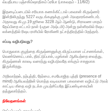
வ்யதீயாய பஞ்சகிம்ஷாதிகம் ப்ரபோ (பாகவதம் - 11/6/2)
இதனடிப்படையில் சரியாக கணக்கிட்டால் பகவான் கிருஷ்ணர்
இன்றிலிருந்து 5227 வருடங்களுக்கு முன் அவதாரங்கண்டார்.
அதாவது கி.மு.19 ஜூலை 3228 ஆம் ஆண்டு, சிராவண மாதம்
தேய்பிறை எட்டாம் நாள் (பகுள அஷ்டமி) அன்று நள்ளிரவில் ரிஷப
லக்னத்தில் ரிஷப ராசியில் ரோகிணி நட்சத்திரத்தில் பிறந்தார்.
எப்படி
வழிபடுவது
?
பொதுவாக குழந்தை கிருஷ்ணனுக்கு விருப்பமான பட்சணங்கள்,
வெண்ணெய், பால், திரட்டுப்பால், பழங்கள் ஆகியற்றை வைத்து,
கிருஷ்ணன் காலடி வரைந்து வழிபடுவதே எங்கும் சகஜமாக
இருக்கிறது.
அறிவாற்றல், நற்புத்தி, நேர்மை, சமயோஜித புத்தி (presence of
mind) ஆகியவற்றின் மொத்த வடிவமான பகவானை வழிபட்டு அவர்
காட்டிய கீதை வழி நடக்க முயற்சிப்பதே இப்பண்டிகையின்
தத்துவார்த்தம்.
நிவேதனங்கள்
பிரப்பம் பழம், நாவல் பழம்