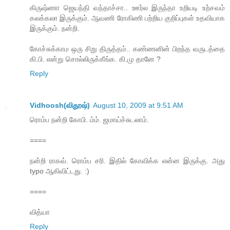
கிருஷ்ணா ஜெயந்தி வந்தாச்சா.. ஊர்ல இருந்தா உறியடி உற்சவம்
கலக்கலா இருக்கும். ஆவணி ரோகிணி பற்றிய குறிப்புகள் உதவியாக
இருக்கும். நன்றி.
கோச்சுக்காம ஒரு சிறு திருத்தம்.. கண்ணனின் பிறந்த வருடத்தை
கி.பி. என்று சொல்லிருக்கீங்க. கி.மு தானே ?
Reply
Vidhoosh(விதூஷ்)
August 10, 2009 at 9:51 AM
ரொம்ப நன்றி கோபி. ம்ம். ஜமாய்ச்சுடலாம்.
====
நன்றி ராகவ். ரொம்ப சரி. இதில் கோவிக்க என்ன இருக்கு. அது
typo ஆகிவிட்டது. :)
====
வித்யா
Reply