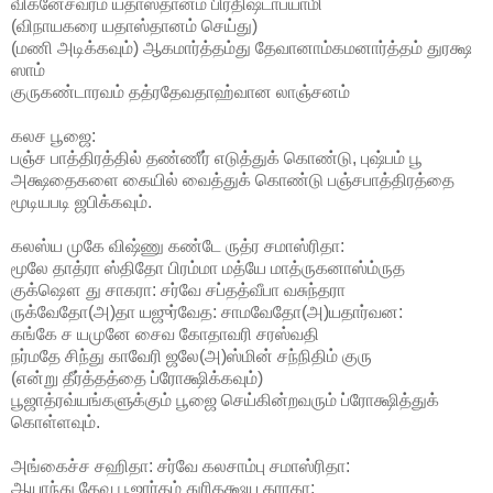
விக்னேச்வரம் யதாஸ்தானம் பிரதிஷ்டாபயாமி
(விநாயகரை யதாஸ்தானம் செய்து)
(மணி அடிக்கவும்) ஆகமார்த்தம்து தேவானாம்கமனார்த்தம் துரக்ஷ
ஸாம்
குருகண்டாரவம் தத்ரதேவதாஹ்வான லாஞ்சனம்
கலச பூஜை:
பஞ்ச பாத்திரத்தில் தண்ணீர் எடுத்துக் கொண்டு, புஷ்பம் பூ
அக்ஷதைகளை கையில் வைத்துக் கொண்டு பஞ்சபாத்திரத்தை
மூடியபடி ஜபிக்கவும்.
கலஸ்ய முகே விஷ்ணு கண்டே ருத்ர சமாஸ்ரிதா:
மூலே தாத்ரா ஸ்திதோ பிரம்மா மத்யே மாத்ருகனாஸ்ம்ருத
குக்ஷௌ து சாகரா: சர்வே சப்தத்வீபா வசுந்தரா
ருக்வேதோ(அ)தா யஜுர்வேத: சாமவேதோ(அ)யதார்வன:
கங்கே ச யமுனே சைவ கோதாவரி சரஸ்வதி
நர்மதே சிந்து காவேரி ஜலே(அ)ஸ்மின் சந்நிதிம் குரு
(என்று தீர்த்தத்தை ப்ரோக்ஷிக்கவும்)
பூஜாத்ரவ்யங்களுக்கும் பூஜை செய்கின்றவரும் ப்ரோக்ஷித்துக்
கொள்ளவும்.
அங்கைச்ச சஹிதா: சர்வே கலசாம்பு சமாஸ்ரிதா:
ஆயாந்து தேவ பூஜார்தம் துரிதக்ஷய காரகா: