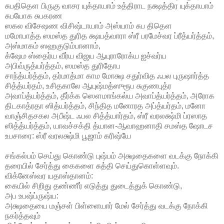
சுபதிதௌ பிருகு வாசர யுக்தாயாம் உத்திராட நக்ஷத்திர யுக்தாயாம்
சுபயோக சுபகரண
ஸகல விசேஷண விசிஷ்டாயாம் அஸ்யாம் சுப திதௌ
மமோபாத்த ஸமஸ்த துரித க்ஷயத்வாரா ஸ்ரீ பரமேச்வர ப்ரீத்யர்த்தம்,
அஸ்மாகம் ஸஹகுடும்பானாம்,
க்ஷேம ஸ்தைர்ய வீர்ய விஜய ஆயுராரோக்ய ஐச்வர்ய
அபிவ்ருத்யர்த்தம், ஸமஸ்த துரிதோப
சாந்த்யர்த்தம், தர்மாத்மா காம மோக்ஷ சதுர்வித ஃபல புருஷார்த்த
சித்த்யர்தம், உசிதகாலே ஆயுஷ்மத்ஸுரூப சுகுணபுத்ர
அவாப்த்யர்த்தம், தீர்க்க ஸௌமாங்கல்ய அவாப்த்யர்த்தம், அரோக
திடகாத்ரதா ஸித்யர்த்தம், சிந்தித மனோரத அப்த்யர்தம், மனோ
வாஞ்சிதசகல அபீஷ்ட ஃபல சித்த்யார்தம், ஸ்ரீ வரலக்ஷ்மி ப்ரஸாத
ஸித்த்யர்த்தம், யாவச்சக்தி த்யான-ஆவாஹனாதி சமஸ்த ஷோடச
உபசாரை: ஸ்ரீ வரலக்ஷ்மி பூஜாம் கரிஷ்யே
சங்கல்பம் செய்து கொண்டு புஷ்பம் அக்ஷதைகளை வடக்கு நோக்கி
தரையில் சேர்த்து கைகளை சுத்தி செய்துகொள்ளவும்.
விக்னேஸ்வர யதாஸ்தானம்:
கையில் சிறிது தண்ணீர் எடுத்து துடைத்துக் கொண்டு,
அப உபஷ்ப்ருஷ்ய:
அக்ஷதையை மஞ்சள் பிள்ளையார் மேல் சேர்த்து வடக்கு நோக்கி
நகர்த்தவும்