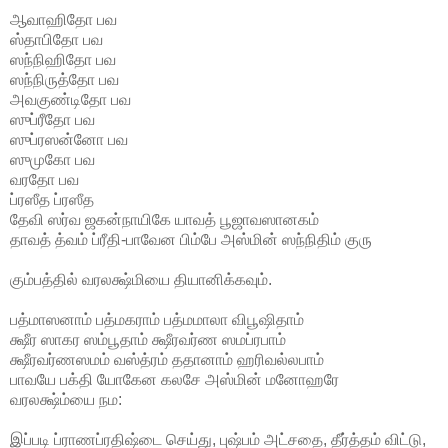
ஆவாஹிதோ பவ
ஸ்தாபிதோ பவ
ஸந்நிஹிதோ பவ
ஸந்நிருத்தோ பவ
அவகுண்டிதோ பவ
ஸுப்ரீதோ பவ
ஸுப்ரஸன்னோ பவ
ஸுமுகோ பவ
வரதோ பவ
ப்ரஸீத ப்ரஸீத
தேவி ஸர்வ ஜகன்நாயிகே யாவத் பூஜாவஸானகம்
தாவத் த்வம் ப்ரீதி-பாவேன பிம்பே அஸ்மின் ஸந்நிதிம் குரு
கும்பத்தில் வரலக்ஷ்மியை தியானிக்கவும்.
பத்மாஸனாம் பத்மகராம் பத்மமாலா விபூஷிதாம்
க்ஷீர ஸாகர ஸம்பூதாம் க்ஷீரவர்ண ஸமப்ரபாம்
க்ஷீரவர்ணஸமம் வஸ்த்ரம் ததானாம் ஹரிவல்லபாம்
பாவயே பக்தி யோகேன கலசே அஸ்மின் மனோஹரே
வரலக்ஷ்ம்யை நம:
இப்படி ப்ராணப்ரதிஷ்டை செய்து, புஷ்பம் அட்சதை, தீர்த்தம் விட்டு,