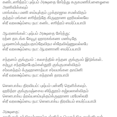
கண்டஸூத்ரம்: புஷ்பம் அக்ஷதை சேர்த்து கருகமணி/பனைஓலை
அணிவிக்கவும்
மாங்கல்ய மணி ஸம்யுக்தம் முக்தாஜால சமன்விதம்
தத்தம் மங்கள ஸூத்ரந்தே கிருஹாண ஹரிவல்லவே
ஸ்ரீ வரலக்ஷ்ம்யை நம: கண்ட ஸூத்ரம் ஸமர்ப்பயாமி
ஆபரணங்கள்: புஷ்பம் அக்ஷதை சேர்த்து:
ரத்ன தாடங்க கேயூர ஹாரகங்கண மண்டிதே
பூஷணம்க்ருஹ்யதாம்தேவிநம ஸ்தேவிஷ்ணுவல்லபே
ஸ்ரீ வரலக்ஷ்ம்யை நம: ஆபரணானி ஸமர்ப்பயாமி
சந்தனம் குங்குமம் : கலசத்தில் சந்தன குங்குமம் இடுங்கள்.
கற்பூர சந்தநோபேதம்கஸ்தூரி குங்குமான்விதம்
சர்வகந்தம் க்ருஹானாத்யா சர்வமங்கள தாயினி
ஸ்ரீ வரலக்ஷ்ம்யை நம: கந்தான் தாரயாமி
ஸெளபாக்ய திரவியம்: புஷ்பம் பன்னீர் தெளிக்கவும்.
ஹரித்ரா குங்குமஞ்சைவ ஸிந்தூரம் கஜ்வலான்விதம்
ஸெளபாக்ய த்ரவ்யஸம்யுக்தம்க்ருஹாண பரமேஸ்வரி
ஸ்ரீ வரலக்ஷ்ம்யை நம: ஸெளபாக்ய திரவியம் ஸமர்ப்பயாமி
அக்ஷதை:
சாலீயான் சந்திரவர்ணாம்ச ஸ்னிக்த மௌக்திக ஸன்னிபான்