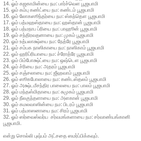
14. ஓம் கஜகாமின்யை நம: பார்ச்வெள பூஜயாமி
15. ஓம் கம்பு கண்ட்யை நம: கண்டம் பூஜயாமி
16. ஓம் லோகஸூந்தர்யை நம: ஸ்கந்தௌ பூஜயாமி
17. ஓம் பத்மஹஸ்தாயை நம: ஹஸ்தான் பூஜயாமி
18. ஓம் பத்மநாப ப்ரியை நம: பாஹூன் பூஜயாமி
19. ஓம் சந்திரவதனாயை நம: முகம் பூஜயாமி
20. ஓம் உத்பலாக்ஷ்யை நம: நேத்ரே பூஜயாமி
21. ஓம் சம்பக நாஸிகாயை நம: நாஸிகாம் பூஜயாமி
22. ஓம் ஹரிப்ரியாயை நம: ச்ரோத்ரே பூஜயாமி
23. ஓம் பிம்போக்ஷ்ட்யை நம: ஒஷ்டௌ பூஜயாமி
24. ஓம் ச்ரியை நம: அதரம் பூஜயாமி
25. ஓம் சஞ்சலாயை நம: ஜீஹவாம் பூஜயாமி
26. ஓம் ஸூகபோலாயை நம: கண்டஸ்தலம் பூஜயாமி
27. ஓம் அக்ஷ்டமீசந்திர பாலையை நம: பாலம் பூஜயாமி
28. ஓம் மந்தஸ்மிதாயை நம: சுமுகம் பூஜயாமி
29. ஓம் நீலகுந்தளாயை நம: அளகான் பூஜயாமி
30. ஓம் கமலவாஸின்யை நம: பிடரம் பூஜயாமி
31. ஓம் பத்மாஸனாயை நம: சிரம் பூஜயாமி
32. ஓம் ஸர்வைஸ்வர்ய சர்வமங்களாயை நம: சர்வாண்யங்கானி
பூஜயாமி.
என்று சொல்லி புஷ்பம் அட்சதை ஸமர்ப்பிக்கவும்.