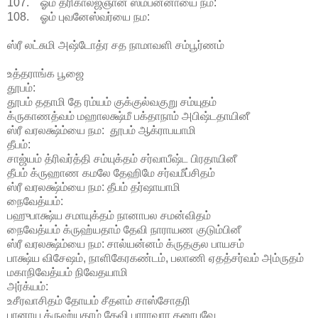
107. ஓம் த்ரிகாலஜ்ஞான ஸம்பன்னாயை நம:
108. ஓம் புவனேஸ்வர்யை நம:
ஸ்ரீ லட்சுமி அஷ்டோத்ர சத நாமாவளி சம்பூர்ணம்
உத்தராங்க பூஜை
தூபம்:
தூபம் ததாமி தே ரம்யம் குக்குல்வகுறு சம்யுதம்
க்ருகாணத்வம் மஹாலக்ஷ்மீ பக்தாநாம் அபிஷ்டதாயினீ
ஸ்ரீ வரலக்ஷ்ம்யை நம: தூபம் ஆக்ராபயாமி
தீபம்:
சாஜ்யம் த்ரிவர்த்தி சம்யுக்தம் சர்வாபீஷ்ட பிரதாயினீ
தீபம் க்ருஹாண கமலே தேஹிமே சர்வமீப்சிதம்
ஸ்ரீ வரலக்ஷ்ம்யை நம: தீபம் தர்ஷாயாமி
நைவேத்யம்:
பஹுபாக்ஷ்ய சமாயுக்தம் நானாபல சமன்விதம்
நைவேத்யம் க்ருஹ்யதாம் தேவி நாராயண குடும்பினீ
ஸ்ரீ வரலக்ஷ்ம்யை நம: சால்யன்னம் க்ருதகுல பாயசம்
பாக்ஷ்ய விசேஷம், நாளிகேரகண்டம், பலாணி ஏதத்சர்வம் அம்ருதம்
மகாநிவேத்யம் நிவேதயாமி
அர்க்யம்:
உசீரவாசிதம் தோயம் சீதளம் சாஸ்சோதரி
பானாய க்ருஹ்யதாம் தேவி பாராவார தனூபவே