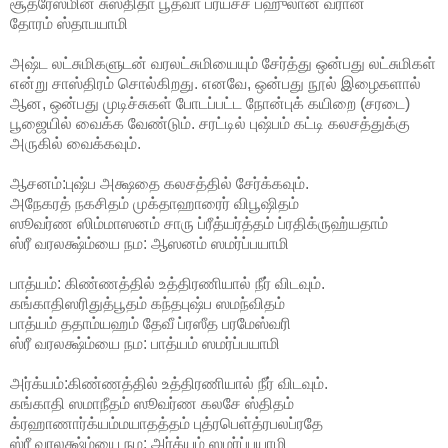
சூத்ரேஸ்மின் சுஸ்திதா பூத்வா ப்ரயச்ச பஹுலான் வரான்
தோரம் ஸ்தாபயாமி
அஷ்ட லட்சுமிகளுடன் வரலட்சுமியையும் சேர்த்து ஒன்பது லட்சுமிகள்
என்று சாஸ்திரம் சொல்கிறது. எனவே, ஒன்பது நூல் இழைகளால்
ஆன, ஒன்பது முடிச்சுகள் போடப்பட்ட நோன்புக் கயிறை (சரடை)
பூஜையில் வைக்க வேண்டும். சரட்டில் புஷ்பம் கட்டி கலசத்துக்கு
அருகில் வைக்கவும்.
ஆசனம்:புஷ்ப அக்ஷதை கலசத்தில் சேர்க்கவும்.
அநேகரத் நகசிதம் முக்தாஹாரைர் விபூஷிதம்
ஸூவர்ண ஸிம்மாஸனம் சாரு ப்ரீத்யர்த்தம் ப்ரதிக்ருஹ்யதாம்
ஸ்ரீ வரலக்ஷ்ம்யை நம: ஆஸனம் ஸமர்ப்பயாமி
பாத்யம்: கிண்ணத்தில் உத்திரணியால் நீர் விடவும்.
கங்காதிஸரிதுத்பூதம் கந்தபுஷ்ப ஸமந்விதம்
பாத்யம் ததாம்யஹம் தேவீ ப்ரஸீத பரமேஸ்வரி
ஸ்ரீ வரலக்ஷ்ம்யை நம: பாத்யம் ஸமர்ப்பயாமி
அர்க்யம்:கிண்ணத்தில் உத்திரணியால் நீர் விடவும்.
கங்காதி ஸமாநீதம் ஸூவர்ண கலசே ஸ்திதம்
க்ரஹாணார்க்யம்மயாதத்தம் புத்ரபெள்த்ரபலப்ரதே
ஸ்ரீ வரலக்ஷ்ம்யை நம: அர்க்யம் ஸமர்ப்பயாமி