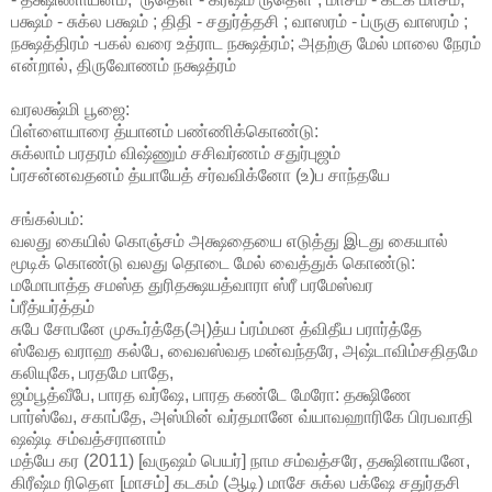
பக்ஷம் - சுக்ல பக்ஷம் ; திதி - சதுர்த்தசி ; வாஸரம் - ப்ருகு வாஸரம் ;
நக்ஷத்திரம் -பகல் வரை உத்ராட நக்ஷத்ரம்; அதற்கு மேல் மாலை நேரம்
என்றால், திருவோணம் நக்ஷத்ரம்
வரலக்ஷ்மி பூஜை:
பிள்ளையாரை த்யானம் பண்ணிக்கொண்டு:
சுக்லாம் பரதரம் விஷ்ணும் சசிவர்ணம் சதுர்புஜம்
ப்ரசன்னவதனம் த்யாயேத் சர்வவிக்னோ (உ)ப சாந்தயே
சங்கல்பம்:
வலது கையில் கொஞ்சம் அக்ஷதையை எடுத்து இடது கையால்
மூடிக் கொண்டு வலது தொடை மேல் வைத்துக் கொண்டு:
மமோபாத்த சமஸ்த துரிதக்ஷயத்வாரா ஸ்ரீ பரமேஸ்வர
ப்ரீத்யர்த்தம்
சுபே சோபனே முகூர்த்தே(அ)த்ய ப்ரம்மன த்விதீய பரார்த்தே
ஸ்வேத வராஹ கல்பே, வைவஸ்வத மன்வந்தரே, அஷ்டாவிம்சதிதமே
கலியுகே, பரதமே பாதே,
ஜம்பூத்வீபே, பாரத வர்ஷே, பாரத கண்டே மேரோ: தக்ஷிணே
பார்ஸ்வே, சகாப்தே, அஸ்மின் வர்தமானே வ்யாவஹாரிகே பிரபவாதி
ஷஷ்டி சம்வத்சரானாம்
மத்யே கர (2011) [வருஷம் பெயர்] நாம சம்வத்சரே, தக்ஷினாயனே,
கிரீஷ்ம ரிதௌ [மாசம்] கடகம் (ஆடி) மாசே சுக்ல பக்ஷே சதுர்தசி