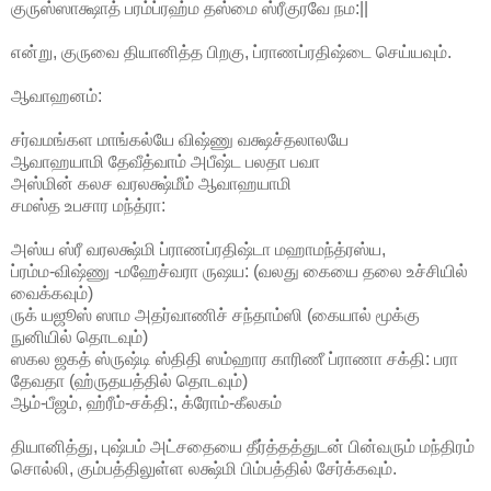
குருஸ்ஸாக்ஷாத் பரம்ப்ரஹ்ம தஸ்மை ஸ்ரீகுரவே நம:||
என்று, குருவை தியானித்த பிறகு, ப்ராணப்ரதிஷ்டை செய்யவும்.
ஆவாஹனம்:
சர்வமங்கள மாங்கல்யே விஷ்ணு வக்ஷச்தலாலயே
ஆவாஹயாமி தேவீத்வாம் அபீஷ்ட பலதா பவா
அஸ்மின் கலச வரலக்ஷ்மீம் ஆவாஹயாமி
சமஸ்த உபசார மந்த்ரா:
அஸ்ய ஸ்ரீ வரலக்ஷ்மி ப்ராணப்ரதிஷ்டா மஹாமந்த்ரஸ்ய,
ப்ரம்ம-விஷ்ணு -மஹேச்வரா ருஷய: (வலது கையை தலை உச்சியில்
வைக்கவும்)
ருக் யஜூஸ் ஸாம அதர்வாணிச் சந்தாம்ஸி (கையால் மூக்கு
நுனியில் தொடவும்)
ஸகல ஜகத் ஸ்ருஷ்டி ஸ்திதி ஸம்ஹார காரிணீ ப்ராணா சக்தி: பரா
தேவதா (ஹ்ருதயத்தில் தொடவும்)
ஆம்-பீஜம், ஹ்ரீம்-சக்தி:, க்ரோம்-கீலகம்
தியானித்து, புஷ்பம் அட்சதையை தீர்த்தத்துடன் பின்வரும் மந்திரம்
சொல்லி, கும்பத்திலுள்ள லக்ஷ்மி பிம்பத்தில் சேர்க்கவும்.