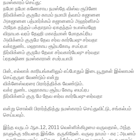
நமஸ்காரம் செய்து:
நமோ நமோ கணேசாய நமஸ்தே விஸ்வ ரூபிணே
நிர்விக்னம் குருமே காமம் நமாமி த்வாம் கஜானன
அகஜானன பத்மார்க்கம் கஜானனம் அஹர்னிசம்
அநேக தந்தம் பக்தாநாம் ஏகதந்தம் உபாஸ்மஹே
விநாயக வரம் தேஹி மகாத்மான் மோதகப்ரிய
அவிக்னம் குருமே தேவ சர்வ கார்யேஷு சர்வதா
வக்ரதுண்ட மஹாகாய சூர்யகோடி சமப்ரபா
நிர்விக்னம் குருமே தேவா சர்வகார்யேஷு சர்வதா
ப்ரதக்ஷிண நமஸ்காரான் சமர்பயாமி
பின், எல்லாக் காரியங்களிலும் எப்போதும் இடையூறுகள் இல்லாமல்
செய்தருள வேண்டும் என்று
விக்னேஸ்வரரை பிரார்த்திக்க வேண்டும்.
வக்ர துண்ட மஹாகாய சூர்ய கோடி ஸமப்ரப
நிர்விக்னம் குரு மே தேவ ஸர்வ கார்யேஷு ஸர்வதா
என்று சொல்லி பிரார்த்தித்து நமஸ்காரம் செய்துவிட்டு, சங்கல்பம்
செய்யவும்.
இந்த வருடம் ஆக.12, 2011 வெள்ளிக்கிழமை வருவதால், அந்த
நாளுக்கு உரியதை இங்கே தருகிறேன். வருஷ நாமம் - கர ; அயனம்
- தக்ஷிணாயனம்; ருதௌ - க்ரீஷ்ம ருதௌ ; மாசம் - கடக மாசம்;