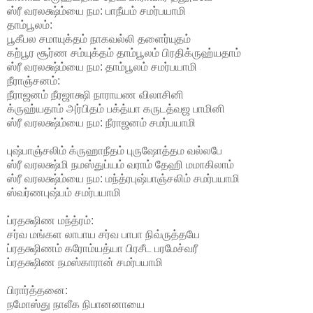
ஸ்ரீ வரலக்ஷ்ம்யை நம: பாநீயம் சமர்பயாமி
தாம்பூலம்:
பூகீபல சமாயுக்தம் நாகவல்லி தளைர்யுதம்
கற்பூர சூர்ண சம்யுக்தம் தாம்பூலம் பிரதிக்ருஹ்யதாம்
ஸ்ரீ வரலக்ஷ்ம்யை நம: தாம்பூலம் சமர்பயாமி
நீராஞ்சனம்:
நீராஜனம் நீரஜாக்ஷி நாராயண விலாசினி
க்ருஹ்யதாம் அர்பிதம் பக்த்யா கருடத்வஜ பாமினி
ஸ்ரீ வரலக்ஷ்ம்யை நம: நீராஜனம் சமர்பயாமி
புஷ்பாஞ்சலிம் க்ருஹாநீதம் புருஷோத்தம வல்லபே
ஸ்ரீ வரலக்ஷ்மி நமஸ்துப்யம் வராம் தேஹி மமாகிலாம்
ஸ்ரீ வரலக்ஷ்ம்யை நம: மந்த்ரபுஷ்பாஞ்சலிம் சமர்பயாமி
ஸ்வர்ணபுஷ்பம் சமர்பயாமி
ப்ரதக்ஷிண மந்த்ரம்:
சர்வ மங்கள லாபாய சர்வ பாபா நிவ்ருத்தயே
ப்ரதக்ஷிணம் கரோம்யத்யா பிரசீட பரமேச்வரீ
ப்ரதக்ஷிண நமஸ்காரான் சமர்பயாமி
பிரார்த்தனை:
நமோஸ்து நாலீக நிபானனாயை