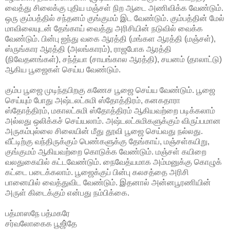
வைத்து சிலைக்கு புதிய மஞ்சள் நிற ஆடை அணிவிக்க வேண்டும்.
ஒரு கும்பத்தில் சந்தனம் குங்குமம் இட வேண்டும். கும்பத்தின் மேல்
மாவிலையுடன் தேங்காய் வைத்து அரிசியின் நடுவில் வைக்க
வேண்டும். பின்பு ஐந்து வகை ஆரத்தி (மங்கள ஆரத்தி (மஞ்சள்),
ஸ்ருங்கார ஆரத்தி (அலங்காரம்), ராஜபோக ஆரத்தி
(நிவேதனங்கள்), சந்த்யா (சாயங்கால ஆரத்தி), சயனம் (தாலாட்டு)
ஆகிய பூஜைகள் செய்ய வேண்டும்.
கும்ப பூஜை முடிந்தபிறகு கணேச பூஜை செய்ய வேண்டும். பூஜை
செய்யும் போது அஷ்டலட்சுமி ஸ்தோத்திரம், கனகதாரா
ஸ்தோத்திரம், மகாலட்சுமி ஸ்தோத்திரம் ஆகியவற்றை படிக்கலாம்
அல்லது ஒலிக்கச் செய்யலாம். அஷ்டலட்சுமிகளுக்கும் விருப்பமான
அருகம்புல்லை சிலையின் மீது தூவி பூஜை செய்வது நல்லது.
வீட்டிற்கு வந்திருக்கும் பெண்களுக்கு தேங்காய், மஞ்சள்கயிறு,
குங்குமம் ஆகியவற்றை கொடுக்க வேண்டும். மஞ்சள் கயிறை
வலதுகையில் கட்டவேண்டும். நைவேத்யமாக அம்மனுக்கு கொழுக்
கட்டை படைக்கலாம். பூஜைக்குப் பின்பு கலசத்தை அரிசி
பானையில் வைத்துவிட வேண்டும். இதனால் அன்னபூரணியின்
அருள் கிடைக்கும் என்பது நம்பிக்கை.
பத்மாஸநே பத்மகரே
சர்வலோகைக பூஜி்தே