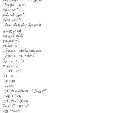
பச்சரிசி - 4 கப்
தாம்பாளம்
அம்மன் முகம்
கலச சொம்பு
பஞ்சபாத்திரம் உத்தரணி
பூஜை மணி
கற்பூரத் தட்டு
தூபக்கால்
தீபக்கால்
பித்தளை கிண்ணங்கள்
பித்தளை தட்டுக்கள்
ஆரத்தி தட்டு
ஊதுவத்தி
சாம்பிராணி
அட்சதை
கற்பூரம்
பலகை
மஞ்சள் வண்ண பட்டு துணி
முழு பாக்கு
மஞ்சள் கிழங்கு
வெள்ளி காசுகள்
எலுமிச்சை