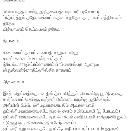
மமோபாத்த சமஸ்த துரிதக்ஷயத்வாரா ஸ்ரீ பரமேஸ்வர
ப்ரீத்யர்த்தம் ததேவலக்னம் சுதினம் ததேவ தாராபலம் சந்திரபலம்
ததேவ
வித்யாபலம் தெய்வபலம் ததேவ
த்யானம்:
கணானாம் த்வாம் கணபதிம் ஹவாமஹே
கவிம் கவீனாம் உபமஸ்ர வஸ்தமம்
ஜ்யேஷ்ட ராஜம் ப்ரம்ஹணாம் பிரம்மணஸ்பத ஆனஹ
ஸ்ருன்வன்னோதிப்ஹிஸ்சீத சாதனம்
ஆவஹனம்
இஷ்டதெய்வத்தை மனதில் த்யானித்துக் கொண்டு, பூ அக்ஷதை
சமர்ப்பணம் செய்து, மஞ்சள் பிள்ளையாருக்கு பூஜிக்கவும்.
அஸ்மின் பிம்பே ஸ்ரீ மஹாகணபதிம் ஆவாஹயாமி
ஓம் ஸ்ரீ மஹாகணபதயே நம: ஆசனம் சமர்ப்பயாமி (பூ போடவும்)
ஓம் ஸ்ரீ மஹாகணபதயே நம: அர்க்யம் சமர்ப்பயாமி (உத்தரணி ஜலம்
எடுத்து ஒரு கிண்ணத்தில் சேர்க்கவும்)
ஓம் ஸ்ரீ மஹாகணபதயே நம: ஆசமநீயம் சமர்ப்பயாமி (உத்தரணி