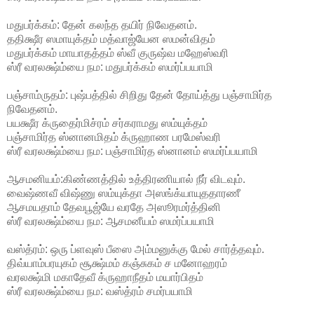
மதுபர்க்கம்: தேன் கலந்த தயிர் நிவேதனம்.
ததிக்ஷீர ஸமாயுக்தம் மத்வாஜ்யேன ஸமன்விதம்
மதுபர்க்கம் மாயாதத்தம் ஸ்வீ குருஷ்வ மஹேஸ்வரி
ஸ்ரீ வரலக்ஷ்ம்யை நம: மதுபர்க்கம் ஸமர்ப்பயாமி
பஞ்சாம்ருதம்: புஷ்பத்தில் சிறிது தேன் தோய்த்து பஞ்சாமிர்த
நிவேதனம்.
பயக்ஷீர க்ருதைர்மிச்ரம் சர்கராமது ஸம்யுக்தம்
பஞ்சாமிர்த ஸ்னானமிதம் க்ருஹாண பரமேஸ்வரி
ஸ்ரீ வரலக்ஷ்ம்யை நம: பஞ்சாமிர்த ஸ்னானம் ஸமர்ப்பயாமி
ஆசமனியம்:கிண்ணத்தில் உத்திரணியால் நீர் விடவும்.
வைஷ்ணவீ விஷ்ணு ஸம்யுக்தா அஸங்க்யாயுததாரணீ
ஆசமயதாம் தேவபூஜ்யே வரதே அஸூரமர்த்தினி
ஸ்ரீ வரலக்ஷ்ம்யை நம: ஆசமனீயம் ஸமர்ப்பயாமி
வஸ்த்ரம்: ஒரு ப்ளவுஸ் பீஸை அம்மனுக்கு மேல் சார்த்தவும்.
திவ்யாம்பரயுகம் சூக்ஷ்மம் கஞ்சுகம் ச மனோஹரம்
வரலக்ஷ்மி மகாதேவீ க்ருஹாநீதம் மயார்பிதம்
ஸ்ரீ வரலக்ஷ்ம்யை நம: வஸ்த்ரம் சமர்பயாமி