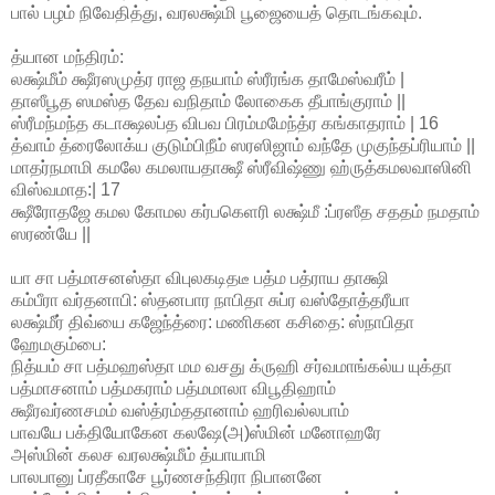
பால் பழம் நிவேதித்து, வரலக்ஷ்மி பூஜையைத் தொடங்கவும்.
த்யான மந்திரம்:
லக்ஷ்மீம் க்ஷீரஸமுத்ர ராஜ தநயாம் ஸ்ரீரங்க தாமேஸ்வரீம் |
தாஸீபூத ஸமஸ்த தேவ வநிதாம் லோகைக தீபாங்குராம் ||
ஸ்ரீமந்மந்த கடாக்ஷலப்த விபவ பிரம்மமேந்த்ர கங்காதராம் | 16
த்வாம் த்ரைலோக்ய குடும்பிநீம் ஸரஸிஜாம் வந்தே முகுந்தப்ரியாம் ||
மாதர்நமாமி கமலே கமலாயதாக்ஷீ ஸ்ரீவிஷ்ணு ஹ்ருத்கமலவாஸினி
விஸ்வமாத:| 17
க்ஷீரோதஜே கமல கோமல கர்பகெளரி லக்ஷ்மீ :ப்ரஸீத சததம் நமதாம்
ஸரண்யே ||
யா சா பத்மாசனஸ்தா விபுலகடிதடீ பத்ம பத்ராய தாக்ஷி
கம்பீரா வர்தனாபி: ஸ்தனபார நாபிதா சுப்ர வஸ்தோத்தரீயா
லக்ஷ்மீர் திவ்யை கஜேந்த்ரை: மணிகன கசிதை: ஸ்நாபிதா
ஹேமகும்பை:
நித்யம் சா பத்மஹஸ்தா மம வசது க்ருஹி சர்வமாங்கல்ய யுக்தா
பத்மாசனாம் பத்மகராம் பத்மமாலா விபூதிஹாம்
க்ஷீரவர்ணசமம் வஸ்த்ரம்ததானாம் ஹரிவல்லபாம்
பாவயே பக்தியோகேன கலஷே(அ)ஸ்மின் மனோஹரே
அஸ்மின் கலச வரலக்ஷ்மீம் த்யாயாமி
பாலபானு ப்ரதீகாசே பூர்ணசந்திரா நிபானனே