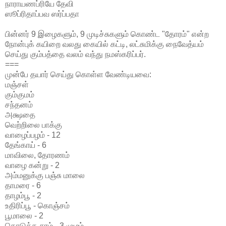
நாராயணப்ரியே தேவி
ஸூப்ரிதாப்பவ ஸர்ப்பதா
பின்னர் 9 இழைகளும், 9 முடிச்சுகளும் கொண்ட "தோரம்" என்ற
நோன்புக் கயிறை வலது கையில் கட்டி, லட்சுமிக்கு நைவேத்யம்
செய்து கும்பத்தை வலம் வந்து நமஸ்கரிப்பர்.
===
முன்பே தயார் செய்து கொள்ள வேண்டியவை:
மஞ்சள்
கும்குமம்
சந்தனம்
அக்ஷதை
வெற்றிலை பாக்கு
வாழைப்பழம் - 12
தேங்காய் - 6
மாவிலை, தோரணம்
வாழை கன்று - 2
அம்மனுக்கு பஞ்சு மாலை
தாமரை - 6
தாழம்பூ - 2
உதிரிப்பூ - கொஞ்சம்
பூமாலை - 2
தொடுத்த சரம் - 3 முழம்